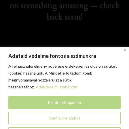
on something amazing — check
back soon!
Adataid védelme fontos a számunkra
A felhasználói élmény növelése érdekében az oldalon sütiket
(cookie) használunk. A Mindet elfogadom gomb
megnyomásával hozzájárulsz a sütik
hazsnálatához.
Adatvédelmi szabályzat
Mindet elfogadom
Személyre szabás