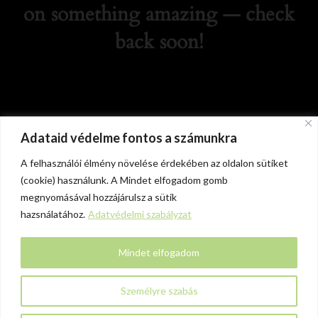
on something amazing — check
back soon!
Adataid védelme fontos a számunkra
A felhasználói élmény növelése érdekében az oldalon sütiket
(cookie) használunk. A Mindet elfogadom gomb
megnyomásával hozzájárulsz a sütik
hazsnálatához.
Adatvédelmi szabályzat
Mindet elfogadom
Személyre szabás