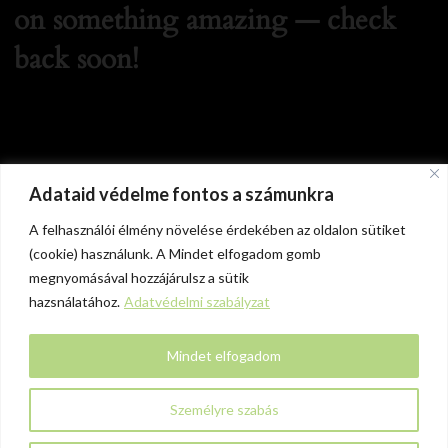
on something amazing — check
back soon!
Adataid védelme fontos a számunkra
A felhasználói élmény növelése érdekében az oldalon sütiket
(cookie) használunk. A Mindet elfogadom gomb
megnyomásával hozzájárulsz a sütik
hazsnálatához.
Adatvédelmi szabályzat
Mindet elfogadom
Személyre szabás